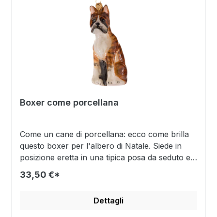
fini, come gli artigli, gli occhi e il vistoso muso,
sono stati amorevolmente dipinti in nero. L'erba
verde pallido tra le zampe dell'animale seduto
riempie lo spazio tra le zampe.
Boxer come porcellana
Come un cane di porcellana: ecco come brilla
questo boxer per l'albero di Natale. Siede in
posizione eretta in una tipica posa da seduto e
penzola dalla corona dorata. Parte del muso,
33,50 €*
del petto e delle zampe sono di un bianco
splendente. La pelliccia marrone della schiena e
Dettagli
della testa è stata dipinta con un motivo
eccitante, leggermente sgombro. L'interno delle