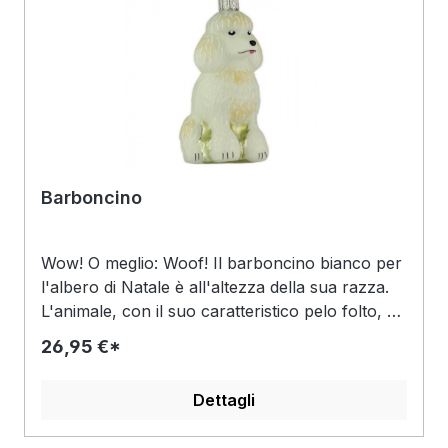
altre figure della collezione Snow Child.
Barboncino
Wow! O meglio: Woof! Il barboncino bianco per
l'albero di Natale è all'altezza della sua razza.
L'animale, con il suo caratteristico pelo folto, ha
un aspetto splendido. Per un aspetto
26,95 €*
particolarmente realistico, il manto opaco e
chiaro è stato parzialmente dipinto con una
Dettagli
tonalità giallastra e strisce bianche delineate. Gli
occhi, la bocca e la lingua rosa sono stati