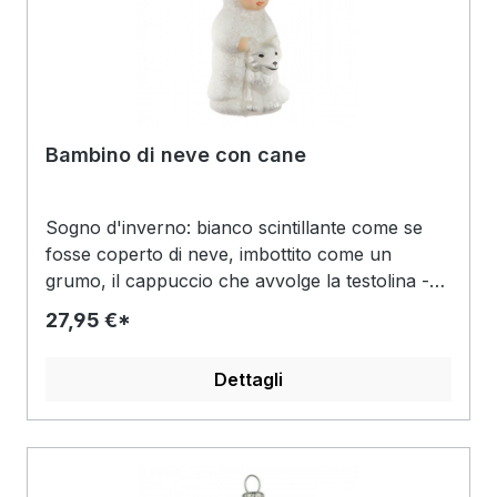
Bambino di neve con cane
Sogno d'inverno: bianco scintillante come se
fosse coperto di neve, imbottito come un
grumo, il cappuccio che avvolge la testolina -
ecco come appare la tuta da neve in cui è
27,95 €*
infilato il bel bambino, con solo il bel viso
disegnato con estrema delicatezza e i riccioli
Dettagli
biondi sulla fronte che fanno capolino oltre alle
manine. Ai suoi piedi, un fedele compagno. Il
suo migliore amico? Un piccolo cane bianco,
che guarda anch'esso con curiosità in
lontananza. Nota: date un'occhiata anche alle