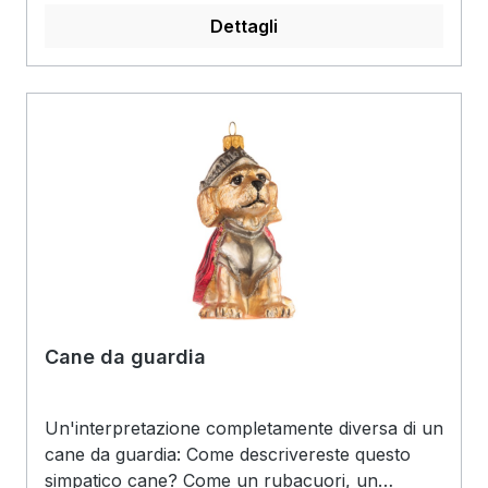
tipico muso corto è curiosamente allungato.
Dettagli
Anche la posizione seduta, quasi riservata e
leggermente di lato, rende il migliore amico
dell'uomo semplicemente adorabile. Viene
voglia di accarezzare la "pelliccia" spruzzata di
marrone-beige..
Cane da guardia
Un'interpretazione completamente diversa di un
cane da guardia: Come descrivereste questo
simpatico cane? Come un rubacuori, un