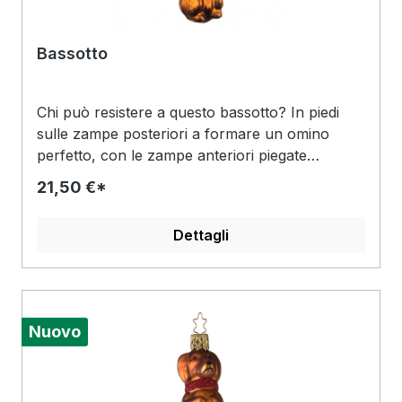
Bassotto
Chi può resistere a questo bassotto? In piedi
sulle zampe posteriori a formare un omino
perfetto, con le zampe anteriori piegate
teneramente davanti al petto e il famoso
21,50 €*
sguardo da cane sul muso dipinto a mano,
questo classico marrone della popolare razza
Dettagli
canina fa davvero centro. Anche il collare
completa il quadro di successo: In contrasto
con il manto opaco, brilla in un ricco marrone
ed è stato decorato con punti glitter dorati.
Nuovo