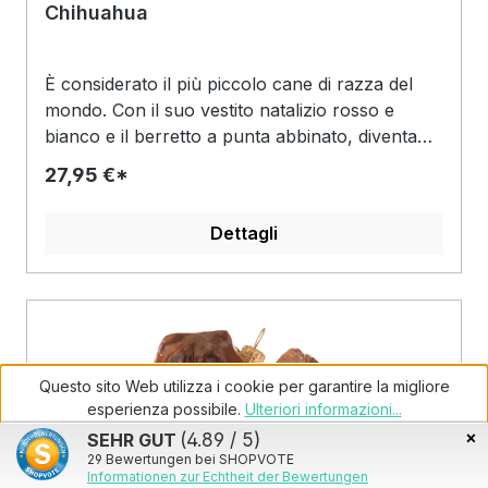
Chihuahua
È considerato il più piccolo cane di razza del
mondo. Con il suo vestito natalizio rosso e
bianco e il berretto a punta abbinato, diventa
subito l'esemplare più simpatico: Il Chihuahua,
27,95 €*
che penzola dalla corona d'argento qui in
colorazione nera scura e incanta ogni
Dettagli
osservatore con il suo sguardo fedele e
accuratamente disegnato da cane. Un pezzo di
prato verde lampeggia meravigliosamente
fresco tra le zampe, che il simpatico piccoletto
ha piegato o posizionato nella tipica posizione
seduta eretta. Dal muso bianco opaco spuntano
Questo sito Web utilizza i cookie per garantire la migliore
anche le sue lingue rosa, a indicare che è in
esperienza possibile.
Ulteriori informazioni...
trepidante attesa. Per cosa? Beh, per le feste,
×
SEHR GUT
(4.89 / 5)
come rivela l'allegro costume, perché i colori
Configura
Rifiuta
Accetta tutti i cookie
29
Bewertungen bei SHOPVOTE
non lasciano dubbi: il rosso opaco e il bianco
Informationen zur Echtheit der Bewertungen