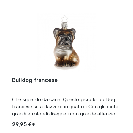
orecchie erette brilla di rosa. I caratteristici
segni neri sul viso e gli occhi fanno da
affascinante contrasto.
Bulldog francese
Che sguardo da cane! Questo piccolo bulldog
francese si fa davvero in quattro: Con gli occhi
grandi e rotondi disegnati con grande attenzione
ai dettagli, guarda l'osservatore dritto nel cuore.
29,95 €*
La fronte è solcata in modo quasi pensieroso, il