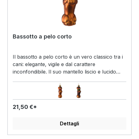
Bassotto a pelo corto
Il bassotto a pelo corto è un vero classico tra i
cani: elegante, vigile e dal carattere
inconfondibile. Il suo mantello liscio e lucido
sottolinea particolarmente bene la tipica
silhouette con la schiena lunga e le zampe
corte. Nonostante le sue dimensioni compatte,
irradia sicurezza di sé e una certa calma. È
21,50 €*
conosciuto come un compagno fedele che
osserva tutto con attenzione e appare sempre
Dettagli
un po' orgoglioso. È proprio questo mix di
carineria e dignità a renderlo un motivo
popolare che trasmette immediatamente calore