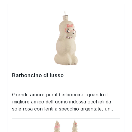
definiti con accurate pennellate. Il riempimento
color champagne degli spazi ariosi tra le zampe
e i piedi conferisce ulteriore fascino.
Barboncino di lusso
Grande amore per il barboncino: quando il
migliore amico dell'uomo indossa occhiali da
sole rosa con lenti a specchio argentate, un
fiocco rosa incastonato di brillantini gli adorna
la fronte e sontuosi gioielli altrettanto rosa
trasformano il suo collo in un vero e proprio