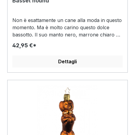
Basset hound
Non è esattamente un cane alla moda in questo
momento. Ma è molto carino questo dolce
bassotto. Il suo manto nero, marrone chiaro e
bianco porta i segni inconfondibili della sua
42,95 €*
razza. Le lunghe orecchie flosce e l'aspetto
incredibilmente fedele del cane, che
Dettagli
naturalmente è stato accuratamente applicato a
mano con una spazzola, rendono subito questo
amico a quattro zampe un beniamino. E poiché
è destinato principalmente all'albero di Natale, il
tocco finale natalizio è dato dai glitter marroni.