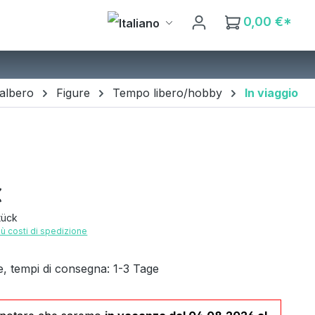
0,00 €*
'albero
Figure
Tempo libero/hobby
In viaggio
ale:
€
tück
più costi di spedizione
e, tempi di consegna: 1-3 Tage