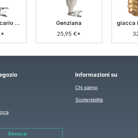
agarico muscario marrone
Genziana
€*
25,95 €*
3
negozio
Informazioni su
Chi siamo
Sostenibilità
voca
Revoca