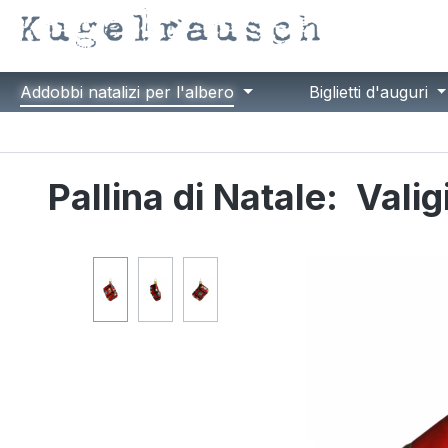
ssa al contenuto principale
Salta alla ricerca
Passa alla navigazione principale
Addobbi natalizi per l'albero
Biglietti d'auguri
Pallina di Natale:
Valig
Salta la galleria di immagini