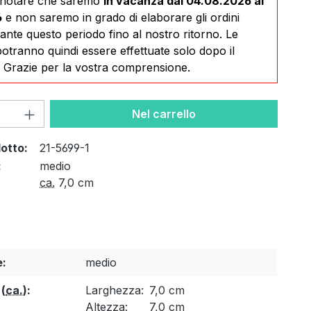
i notare che saremo
in vacanza dal 04.08.2026 al
6
e non saremo in grado di elaborare gli ordini
rante questo periodo fino al nostro ritorno. Le
tranno quindi essere effettuate solo dopo il
. Grazie per la vostra comprensione.
 del prodotto: inserisci la quantità desi
Nel carrello
otto:
21-5699-1
:
medio
ca.
7,0 cm
e:
medio
 (
ca.
):
Larghezza:
7,0 cm
Altezza:
7,0 cm