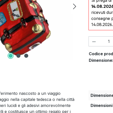
Si prega d
14.08.202
ricevuti du
consegne po
14.08.2026
Quantità
Codice prod
Dimensione
ferimento nascosto a un viaggio
Dimension
gio nella capitale tedesca o nella città
neri lucidi e gli adesivi amorevolmente
Dimensioni
lli e costituisce un ottimo regalo per i